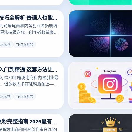
TikTok运营技巧全解析 普通人也能快速起号的方法
已成为跨境电商和内容创业者拓展增
算法持续迭代，创作者数量爆
关心：普通用户能否在TikTok
案是肯定的。本文从账号定位、
Tok运营
TikTok账号
机制、涨粉策略四个维度，系统
TikTok运营入门到精通 这套方法让我3个月涨粉50万
已成为2026年跨境电商和内容创业最
，但多数人卡在涨粉瓶颈上——
内容缺乏爆款基因、数据复盘流
多账号矩阵运营时，账号关联封
Tok运营
TikTok账号
。使用指纹浏览器进行多账号防
Instagram涨粉完整指南 2026最有效的涨粉策略盘点
涨粉是跨境电商和内容创作者在2024