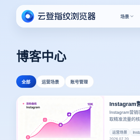
场景
博客中心
全部
运营场景
账号管理
Instagra
取精准流量的核
容倾斜，拥有1
普通人都拥有被
运营场景
Ins
2026.07.20
营账号，别人能