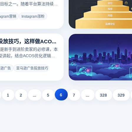
目标之一。随着平台算法持续升
日益分散，如何高效获取精准粉
的共同难题。Instagram涨粉
tagram营销
Instagram涨粉
字增长，而是需要结
亚马逊广告投放技巧，这样做ACOS从30%降到8%
是新手到进阶卖家的必修课，本
型讲起，结合ACOS优化逻辑与
，给出可落地7步操作清单
马逊广告
亚马逊广告投放技巧
6
1
2
...
5
7
...
328
329