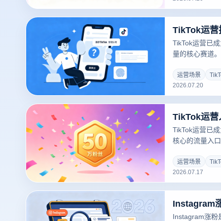
TikTok运营
量的核心赛道。
发，让越来越多人
上快速起号？答
运营场景
Tik
2026.07.20
内容策划、算法
TikTok运营
核心的流量入口
账号定位模糊、
于形式，特别是
运营场景
Tik
2026.07.17
禁成为最大隐患
Instagram