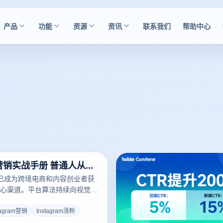
产品
功能
资源
资讯
联系我们
帮助中心
Instagram营销实战手册 普通人从零到万的涨粉路径
m营销已成为跨境电商和内容创业者获
心渠道。平台算法持续向视觉内
0亿月活用户的基础盘子，让每个
看见的机会。但为什么同样在运
tagram营销
Instagram涨粉
快速涨粉破万，而你却长期困在