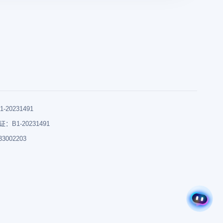
0231491
B1-20231491
002203