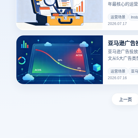
年最核心的运营
级、用户注意力
丝成为所有运营者
运营场景
Ins
2026.07.17
并非单纯追求数
亚马逊广告投放
文从5大广告类
关键词匹配策略
运营场景
亚
2026.07.16
上一页