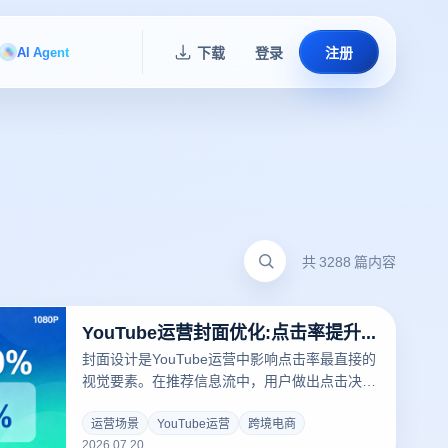
AI Agent
下载
登录
注册
共 3288 篇内容
YouTube运营封面优化:点击率提升200%的设计技巧
封面设计是YouTube运营中影响点击率最直接的
视觉要素。在推荐信息流中，用户做出点击决策
的时间极短，封面设计的优劣直接决定了视频能
否获得宝贵的初始流量。本文从设计原则、字体
运营场景
YouTube运营
跨境电商
2026.07.20
配色、构图技巧、A/B测试四个维度，为您系统