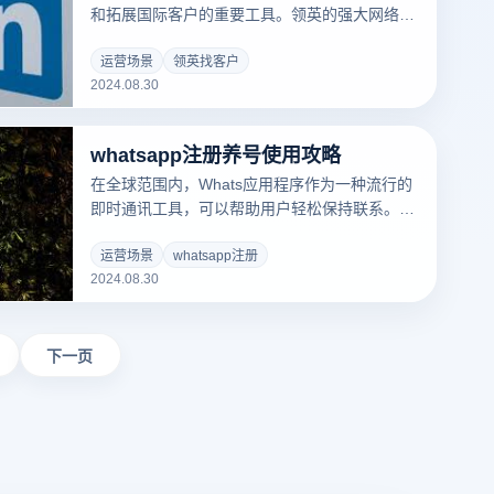
和拓展国际客户的重要工具。领英的强大网络和
搜索功能可以帮助企业和个人找到来自世界各地
的潜在用户，无论是开拓新市场，建立国际业务
运营场景
领英找客户
2024.08.30
谈判，还是寻找合作伙伴。利用领英的全球平
台，可以有效识别和接触符合要求的外国客户。
本文将讨论通过领英怎么找客户，包括如何优化
whatsapp注册养号使用攻略
个人和企业页面，运用准确的搜索策略，建立有
效的网络关系，通过主动沟通和内容运营吸引国
在全球范围内，Whats应用程序作为一种流行的
际客户。
即时通讯工具，可以帮助用户轻松保持联系。然
而，WhatsApp注册并长期使用Whats应用程序
账户并不总是那么简单，尤其是在需要避免区域
运营场景
whatsapp注册
2024.08.30
限制或保护隐私的情况下。了解如何正确注册、
维护号码和保持账户活跃对于确保Whats应用程
序的顺利使用尤为重要。本文将提供详细的策
略，包括从注册账户的初步步骤到有效的“维护
下一页
号码”技能，帮助用户充分利用Whats应用程序的
功能，避免常见的使用问题。