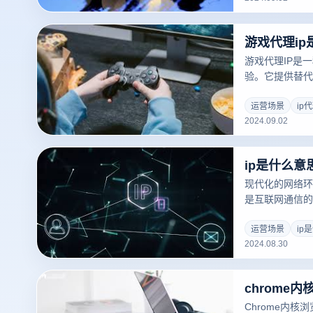
理、库存控制、
账户管理工具不
助你防止潜在的
工作效率。
游戏代理IP是
验。它提供替代
制，减少延迟，
戏代理IP可以
运营场景
ip
2024.09.02
戏更顺畅，连接
IP时，应考虑
置等几个关键因
ip是什么意
现代化的网络环境，I
是互联网通信的
中都起着重要的
子邮件还是玩网
运营场景
ip
2024.08.30
个连接到互联网
在网络中相互识
基本概念，包括
chrome
IP地址及其在
这一重要的网络
Chrome内