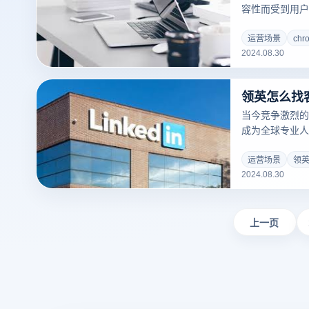
容性而受到用户
Chrome——
能，许多其他浏
运营场景
ch
2024.08.30
览器不仅继承了
面设计、隐私保
创新。本文将介
领英怎么找
器，讨论它们各
最适合自己需求
当今竞争激烈的商
成为全球专业人
寻找潜在客户来
资源和行业洞察
运营场景
领
2024.08.30
功能。知道如何
户，可以显著提
如何通过领英找
台上建立宝贵的
上一页
企业页面，到利
略。