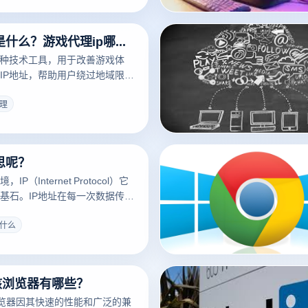
财务跟踪等操作。选择合适的多
仅可以简化日常任务，还可以帮
游戏代理ip是什么？游戏代理ip哪个好？
账户矛盾或错误操作，提高整体
一种技术工具，用于改善游戏体
IP地址，帮助用户绕过地域限
避免网络封锁。选择一个好的游
显著提升你的游戏体验，让你玩游
代理
到全球服务器。在选择游戏代理
稳定性、速度、安全性和服务器位
素。
思呢？
P（Internet Protocol）它
基石。IP地址在每一次数据传输
作用，无论是访问网站、发送电
络游戏。简而言之，IP地址是每
是什么
的设备的唯一标志，使设备能够
别和传播。本文将深入探讨IP的
其定义、工作原理、不同类型的
内核浏览器有哪些？
网络中的作用，帮助您更好地了解
技术基础。
核浏览器因其快速的性能和广泛的兼