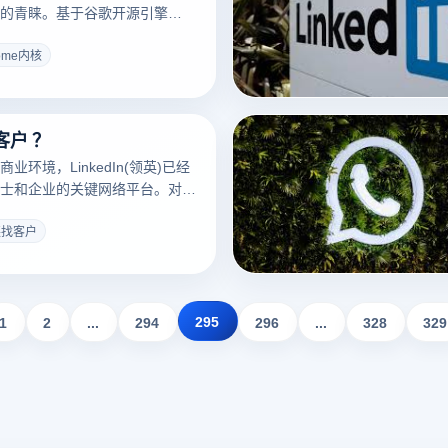
的青睐。基于谷歌开源引擎
Blink，为了提供类似的感觉和功
览器也使用了这个核心。这些浏
rome内核
Chrome的高效性能，而且在界
护和功能扩展方面进行了优化和
绍Chrome的一些主要核心浏览
客户 ？
自的特点和特点，帮助用户选择
的浏览器。
业环境，LinkedIn(领英)已经
士和企业的关键网络平台。对于
说，领英不仅提供了广泛的专业
力，而且具有强大的搜索和连接
英找客户
高效利用领英来定位和吸引客
高商机和市场发展。本文将介绍
到和吸引客户，帮助你在这个平
业务往来，从建立醒目的个人和
295
1
2
...
294
296
...
328
329
用先进的搜索功能和网络拓展策