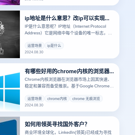
现更低的延迟和更稳定的连接。此外，它还可以
帮助玩家浏览区域限制的内容，防止被服务器屏
ip地址是什么意思？改ip可以实现防关联吗？
蔽或限制，从而获得更无缝的游戏体验。
IP是什么意思呢？IP地址（Internet Protocol
Address）它是网络中每个设备的唯一标志，使
数据能够正确地传输到互联网和局域网中的目标
设备。简单地说，IP地址就像网络设备的“邮寄
运营场景
ip是什么
2024.08.30
地址”，以确保信息能够准确地发送。然而，在
某些情况下，用户可能希望隐藏或更改他们的IP
地址，以保护隐私或避免网络限制。更改IP地址
有哪些好用的chrome内核的浏览器？
是否能有效地防止关联性？本文将探讨IP地址的
基本概念，以及更改IP地址是否能有效地防止关
Chrome内核浏览器在浏览器市场上因其快速、
联性和跟踪机制。
稳定和兼容而备受推崇。基于Google Chrome的
开源Blink发动机，许多其它浏览器也采用了这个
核心，提供了不同的功能和客户体验。这类浏览
运营场景
chrome内核
chrome 无痕浏览
2024.08.30
器不仅继承了Chrome的核心优势，而且在隐私
保护、界面设计和扩展功能等方面也进行了独特
的优化。本文将介绍一些实用的Chrome核心浏
如何用领英寻找国外客户？
览器，分析其特点和优点，帮助用户根据自己的
需要找到最合适的浏览器选择。
商业环境全球化，LinkedIn(领英)已经成为寻找