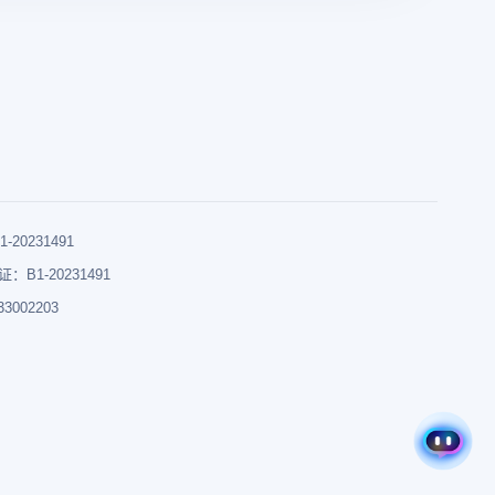
0231491
B1-20231491
002203