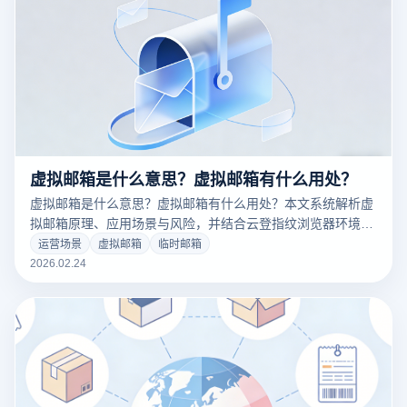
虚拟邮箱是什么意思？虚拟邮箱有什么用处？
虚拟邮箱是什么意思？虚拟邮箱有什么用处？本文系统解析虚
拟邮箱原理、应用场景与风险，并结合云登指纹浏览器环境隔
离功能，助你安全高效管理多账号。
运营场景
虚拟邮箱
临时邮箱
2026.02.24