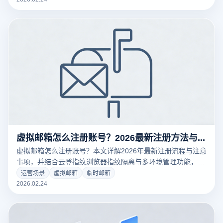
虚拟邮箱怎么注册账号？2026最新注册方法与注意事项
虚拟邮箱怎么注册账号？本文详解2026年最新注册流程与注意
事项，并结合云登指纹浏览器指纹隔离与多环境管理功能，助
你高效完成虚拟邮箱注册与账号运营。
运营场景
虚拟邮箱
临时邮箱
2026.02.24