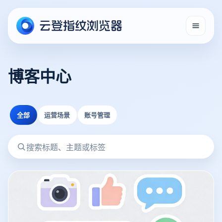
博客中心
全部
运营场景
账号管理