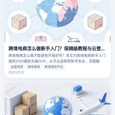
跨境电商怎么做新手入门？保姆级教程与云登电商浏览器防关联实战
跨境电商怎么做才能避免开局封号？本文为跨境电商新手入门
提供2026最新实操SOP。从平台选择到账号安全，深度解析
如何利用云登电商浏览器的环境隔离与RPA自动化功能，低成
运营场景
跨境电商
跨境电商平台
本构建防关联运营体系，助力卖家从零起步实现爆单。
2026.02.23