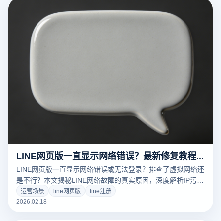
LINE网页版一直显示网络错误？最新修复教程与防封方案
LINE网页版一直显示网络错误或无法登录？排查了虚拟网络还
是不行？本文揭秘LINE网络故障的真实原因，深度解析IP污染
与WebRTC泄露问题。教你利用云登多开浏览器的环境隔离技
运营场景
line网页版
line注册
术，一键修复网络连接，实现LINE多账号稳定登录与防关联运
2026.02.18
营。点击获取终极修复SOP！