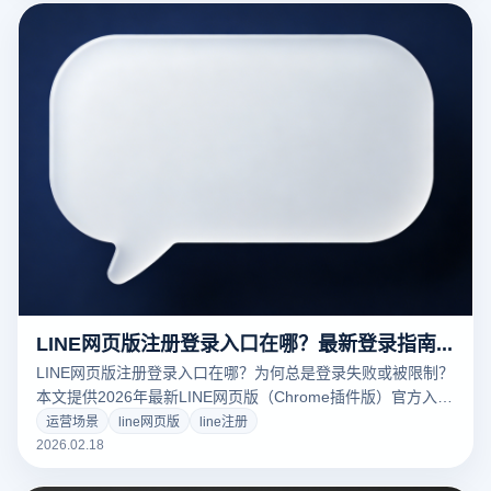
LINE网页版注册登录入口在哪？最新登录指南与多开浏览器防封实战
LINE网页版注册登录入口在哪？为何总是登录失败或被限制？
本文提供2026年最新LINE网页版（Chrome插件版）官方入口
与安装教程。深度解析LINE风控机制，教你利用云登多开浏览
运营场景
line网页版
line注册
器的环境隔离技术，解决验证码循环与IP封锁问题，实现多账
2026.02.18
号安全运营与防关联管理。