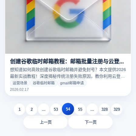
创建谷歌临时邮箱教程：邮箱批量注册与云登指纹浏览器防关联实战
想知道如何高效创建谷歌临时邮箱并避免封号？本文提供2026
最新实战教程！深度揭秘传统注册失败原因，教你利用云登指
纹浏览器的内核隔离与环境模拟技术，实现高成功率的谷歌账
运营场景
谷歌临时邮箱
gmail邮箱申请
号批量创建与安全管理。点击获取防关联黑科技！
2026.02.17
54
1
2
...
53
55
...
328
329
上一页
下一页