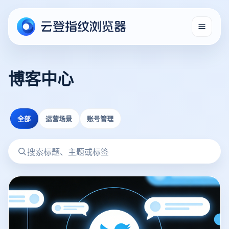
博客中心
全部
运营场景
账号管理