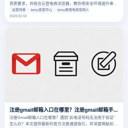
资质要求，并结合云登电商浏览器，教你用安全环境提升审核
通过率与运营稳定性。
运营场景
temu卖家中心
temu跨境电商官网入口
2026.02.02
注册gmail邮箱入口在哪里？注册gmail邮箱手机号无法验证怎么解决？
注册Gmail邮箱入口在哪里？遇到“此电话号码无法用于验证”
怎么办？本文提供最新的官方注册通道指引，并深度揭秘如何