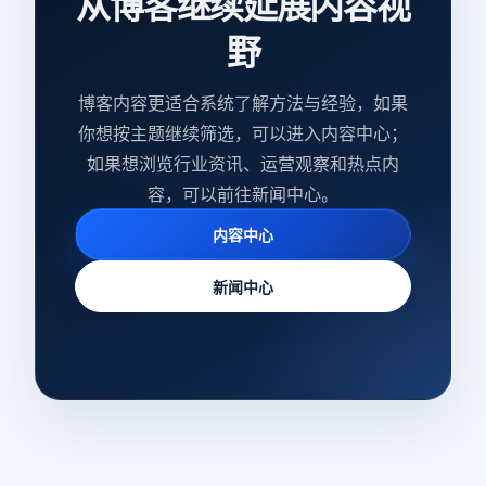
从博客继续延展内容视
野
博客内容更适合系统了解方法与经验，如果
你想按主题继续筛选，可以进入内容中心；
如果想浏览行业资讯、运营观察和热点内
容，可以前往新闻中心。
内容中心
新闻中心