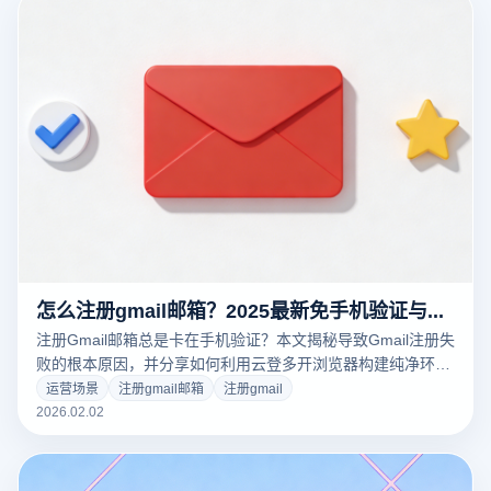
怎么注册gmail邮箱？2025最新免手机验证与防关联实操攻略
注册Gmail邮箱总是卡在手机验证？本文揭秘导致Gmail注册失
败的根本原因，并分享如何利用云登多开浏览器构建纯净环
境，突破谷歌风控限制，轻松实现批量高成功率注册。点击掌
运营场景
注册gmail邮箱
注册gmail
握最新的注册黑科技！
2026.02.02