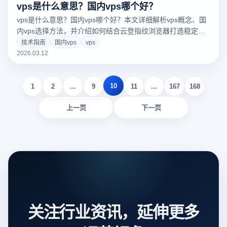
vps是什么意思？国内vps哪个好？
vps是什么意思？国内vps哪个好？本文详细解析vps概念、国
内vps选择方法，并介绍如何结合云登指纹浏览器打造稳定安
全的多账号运营环境。
技术指南
国内vps
vps
2026.03.12
10
1
2
...
9
11
...
167
168
上一页
下一页
关注行业资讯，延伸更多