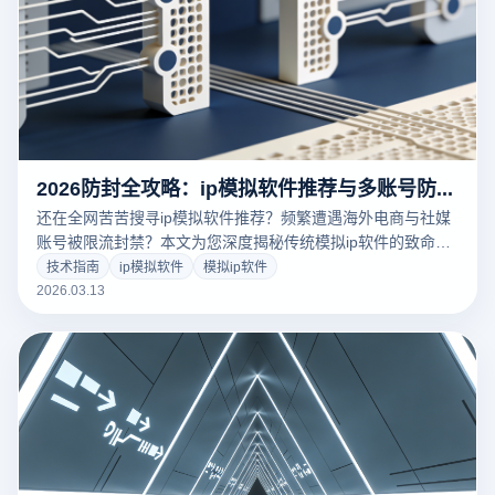
2026防封全攻略：ip模拟软件推荐与多账号防关联终极指南
还在全网苦苦搜寻ip模拟软件推荐？频繁遭遇海外电商与社媒
账号被限流封禁？本文为您深度揭秘传统模拟ip软件的致命风
控漏洞。结合2026年最新出海行业标准，教您如何利用专业的
技术指南
ip模拟软件
模拟ip软件
云登指纹浏览器，实现底层物理级设备环境隔离与纯净代理网
2026.03.13
络配置，彻底告别多账号关联封号难题！立即点击，获取大卖
都在用的安全防封黑科技！