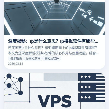
深度揭秘：ip是什么意思？ip模拟软件有哪些及其核心功能与防关联指南
还在困惑ip是什么意思？想知道市面上的ip模拟软件有哪些？
本文为您深度解析模拟ip软件的核心作用与底层功能。结合云
登指纹浏览器行业领先的防关联技术，教您如何低成本、高效
技术指南
ip模拟软件
模拟ip软件
率地实现多平台账号安全矩阵运营，彻底告别封号重灾区！立
2026.03.13
即点击查看2026年最新出海防关联实操干货。