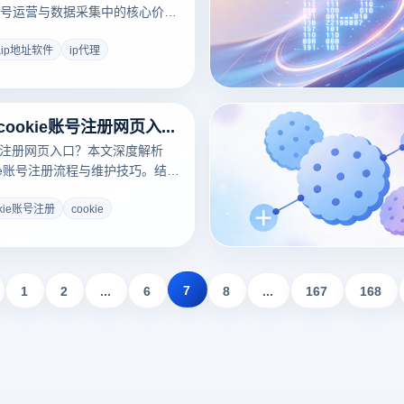
号运营与数据采集中的核心价
指纹浏览器功能，提供一套高效
解决方案，助力跨境业务安全增
ip地址软件
ip代理
2026实战：cookie账号注册网页入口怎么进？详解cookie账号注册流程
账号注册网页入口？本文深度解析
okie账号注册流程与维护技巧。结合
硬核Cookie导入与环境隔离黑科
风险实现多账号矩阵运营，彻底
okie账号注册
cookie
点击获取专业出海提效方案！
7
1
2
...
6
8
...
167
168