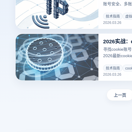
账号安全、多账
值，并结合云登
稳定的账号运营
技术指南
虚拟
2026.03.26
长。
寻找cookie
2026最新co
云登指纹浏览器
技，教您如何零
技术指南
co
2026.03.26
告别关联封号，
上一页