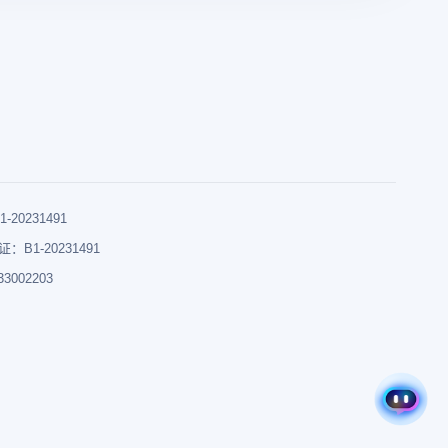
0231491
B1-20231491
002203