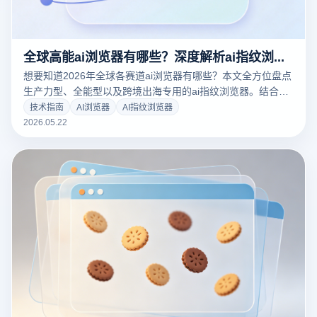
全球高能ai浏览器有哪些？深度解析ai指纹浏览器在跨境矩阵中的颠覆性进化
想要知道2026年全球各赛道ai浏览器有哪些？本文全方位盘点
生产力型、全能型以及跨境出海专用的ai指纹浏览器。结合云
登指纹浏览器，深度解密AI风控时代下，如何利用内核级防关
技术指南
AI浏览器
AI指纹浏览器
联与智能化行为模拟保障多账号安全，助您轻松破局出海流量
2026.05.22
红利！