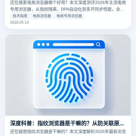
还在搜索电商浏览器哪个好用？本文深度测评2026年主流电商
专用浏览器，从指纹隔离、RPA自动化到多开同步性能，全方
位揭秘云登浏览器如何助跨境卖家攻克亚马逊、TikTok、
技术指南
电商浏览器
电商专用浏览器
Temu等多平台风控关联难题。掌握核心选型标准，保障账号
2026.05.14
资产安全，实现人效翻倍。
深度科普：指纹浏览器是干嘛的？从防关联原理到多账号运营的提效真相
还在疑惑指纹浏览器是干嘛的？本文深度解析2026年最新浏览