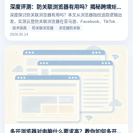
深度评测：防关联浏览器有用吗？揭秘跨境矩阵运营的“防封号”底层技术真相
深度探讨防关联浏览器有用吗？本文从浏览器指纹追踪逻辑出
发，实测云登防关联浏览器在亚马逊、Facebook、TikTok等
平台的安全表现。详解浏览器防关联核心原理、RPA自动化提
技术指南
防关联浏览器
浏览器防关联
效及硬件隔离技术，助您打破关联封号魔咒，构建稳健的跨境
2026.05.14
账号矩阵资产。
多开浏览器对电脑什么要求高？教你如何多开浏览器实现矩阵不卡顿