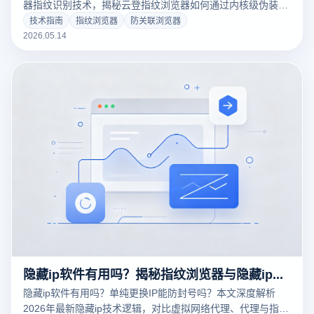
器指纹识别技术，揭秘云登指纹浏览器如何通过内核级伪装与
环境隔离，破解跨境电商、社交媒体矩阵的防关联难题。涵盖
技术指南
指纹浏览器
防关联浏览器
多账号管理、RPA自动化提效及核心安全策略，助您保障数字
2026.05.14
资产安全，实现规模化业务增长。
隐藏ip软件有用吗？揭秘指纹浏览器与隐藏ip在防关联中的核心真相
隐藏ip软件有用吗？单纯更换IP能防封号吗？本文深度解析
2026年最新隐藏ip技术逻辑，对比虚拟网络代理、代理与指纹