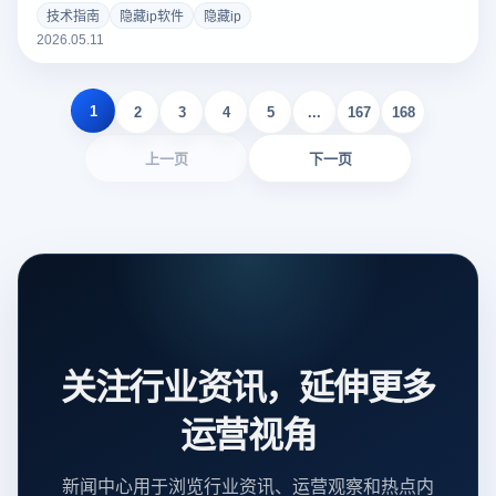
浏览器的本质区别。结合云登指纹浏览器的环境隔离与
技术指南
隐藏ip软件
隐藏ip
WebRTC防泄露功能，为您提供跨境电商、社媒矩阵多账号防
2026.05.11
关联的终极解决方案。
1
2
3
4
5
...
167
168
上一页
下一页
关注行业资讯，延伸更多
运营视角
新闻中心用于浏览行业资讯、运营观察和热点内