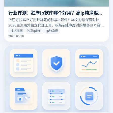
行业评测：独享ip软件哪个好用？高ip纯净度跨境网络与指纹浏览器协同方案
正在寻找真正好用且稳定的独享ip软件？本文为您深度对比
2026主流海外独立代理工具，拆解ip纯净度对跨境多账号资产
的核心价值。结合云登指纹浏览器，详解如何从网络层与硬件
技术指南
独享ip软件
ip纯净度
指纹层构建全方位的多店铺防关联安全屏障，规避平台AI风控
2026.05.20
风险。