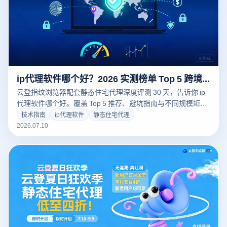
ip代理软件哪个好？2026 实测榜单 Top 5 跨境必收藏
云登指纹浏览器配套静态住宅代理深度评测 30 天，告诉你 ip
代理软件哪个好。覆盖 Top 5 推荐、避坑指南与不同规模矩阵
选型建议。
技术指南
ip代理软件
静态住宅代理
2026.07.10