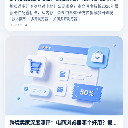
想知道多开浏览器对电脑什么要求高？本文深度解析2026年最
新硬件配置标准，从内存、CPU到SSD全方位拆解多开浏览器
的资源消耗。结合云登浏览器独家内核优化技术，教你如何多
技术指南
多开浏览器
如何多开浏览器
开浏览器并实现数百个账号流畅运行，彻底解决掉线、延迟与
2026.05.14
卡顿难题。
跨境卖家深度测评：电商浏览器哪个好用？揭秘云登浏览器的防关联黑科技