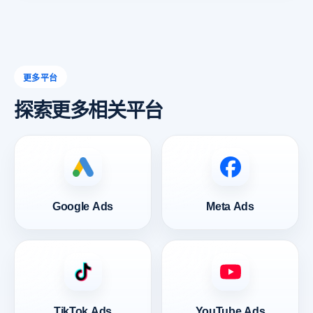
更多平台
探索更多相关平台
Google Ads
Meta Ads
TikTok Ads
YouTube Ads