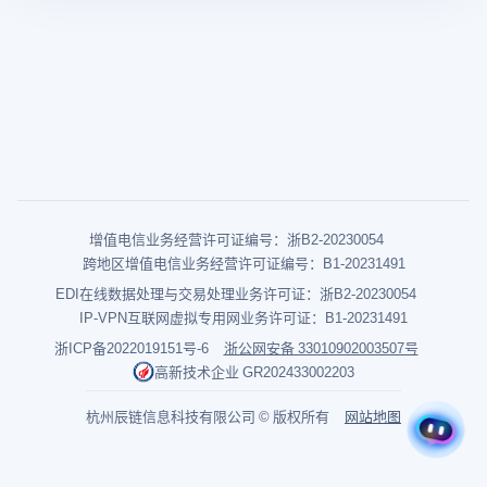
增值电信业务经营许可证编号：浙B2-20230054
跨地区增值电信业务经营许可证编号：B1-20231491
EDI在线数据处理与交易处理业务许可证：浙B2-20230054
IP-VPN互联网虚拟专用网业务许可证：B1-20231491
浙ICP备2022019151号-6
浙公网安备 33010902003507号
高新技术企业 GR202433002203
杭州辰链信息科技有限公司 © 版权所有
网站地图