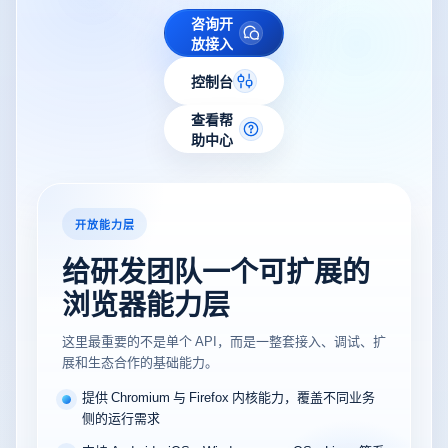
咨询开
放接入
控制台
查看帮
助中心
开放能力层
给研发团队一个可扩展的
浏览器能力层
这里最重要的不是单个 API，而是一整套接入、调试、扩
展和生态合作的基础能力。
提供 Chromium 与 Firefox 内核能力，覆盖不同业务
侧的运行需求