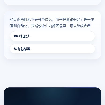
如果你的目标不是开放接入，而是把浏览器能力进一步
落到自动化、云端或企业内部环境里，可以继续查看
RPA机器人
私有化部署