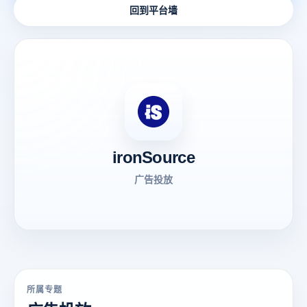
回到平台墙
ironSource
广告投放
所属专题