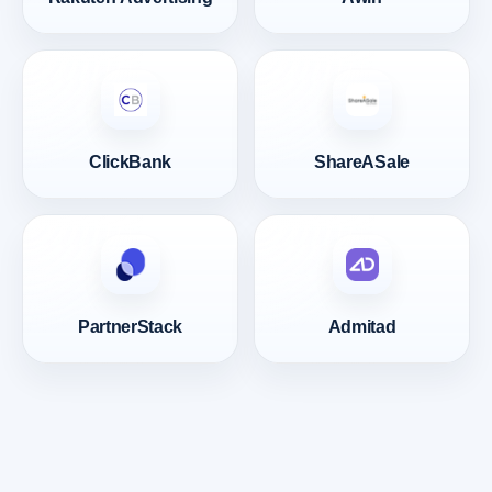
ClickBank
ShareASale
PartnerStack
Admitad