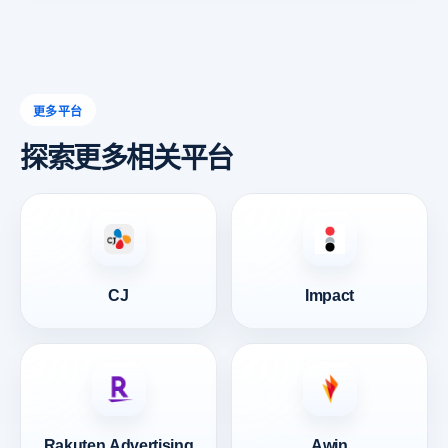
更多平台
探索更多相关平台
CJ
Impact
Rakuten Advertising
Awin