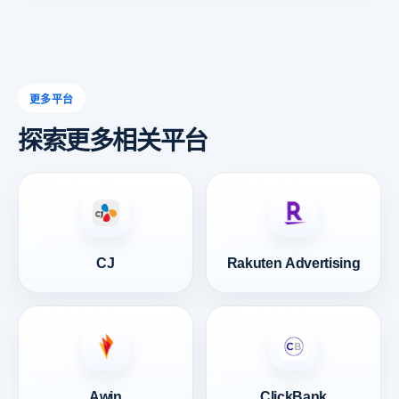
更多平台
探索更多相关平台
CJ
Rakuten Advertising
Awin
ClickBank