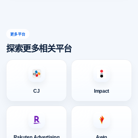
更多平台
探索更多相关平台
CJ
Impact
Rakuten Advertising
Awin