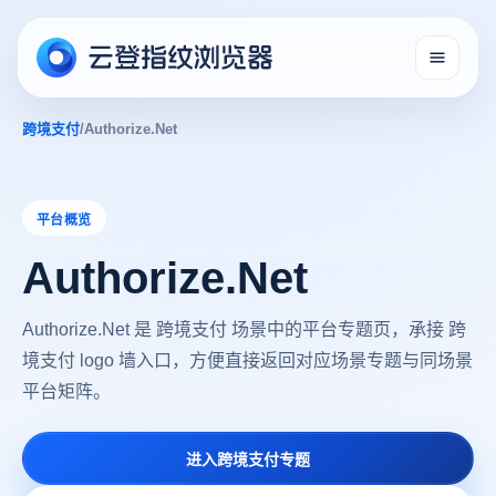
跨境支付
/
Authorize.Net
平台概览
Authorize.Net
Authorize.Net 是 跨境支付 场景中的平台专题页，承接 跨
境支付 logo 墙入口，方便直接返回对应场景专题与同场景
平台矩阵。
进入跨境支付专题