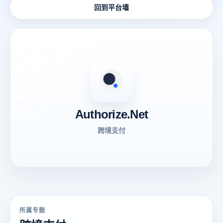
回到平台墙
Authorize.Net
跨境支付
所属专题