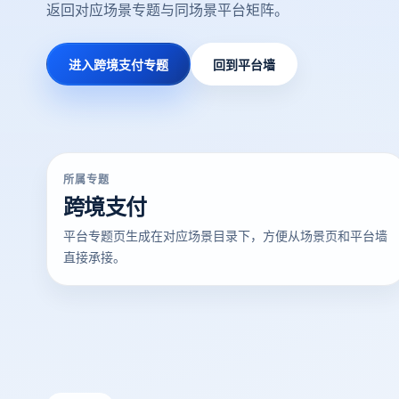
返回对应场景专题与同场景平台矩阵。
进入跨境支付专题
回到平台墙
所属专题
跨境支付
平台专题页生成在对应场景目录下，方便从场景页和平台墙
直接承接。