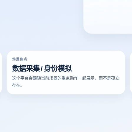
场景焦点
数据采集 / 身份模拟
这个平台会跟随当前场景的重点动作一起展示，而不是孤立
存在。