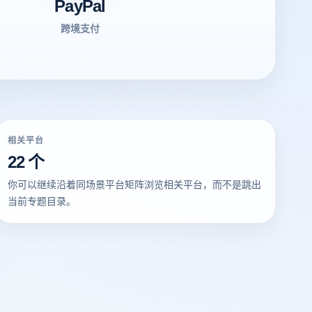
PayPal
跨境支付
相关平台
22 个
你可以继续沿着同场景平台矩阵浏览相关平台，而不是跳出
当前专题目录。