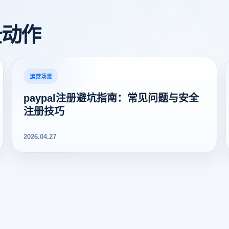
景动作
运营场景
paypal注册避坑指南：常见问题与安全
注册技巧
2026.04.27