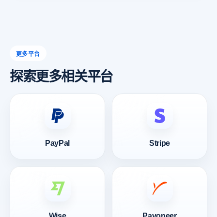
更多平台
探索更多相关平台
PayPal
Stripe
Wise
Payoneer