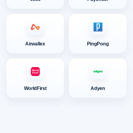
Airwallex
PingPong
WorldFirst
Adyen