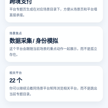
跨境支付
平台专题页生成在对应场景目录下，方便从场景页和平台墙
直接承接。
场景焦点
数据采集 / 身份模拟
这个平台会跟随当前场景的重点动作一起展示，而不是孤立
存在。
相关平台
22 个
你可以继续沿着同场景平台矩阵浏览相关平台，而不是跳出
当前专题目录。