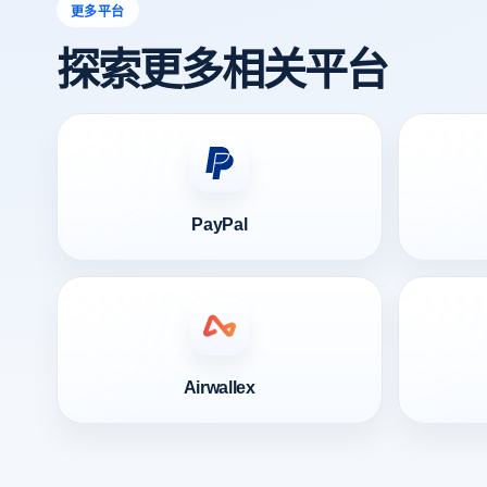
更多平台
探索更多相关平台
PayPal
Airwallex