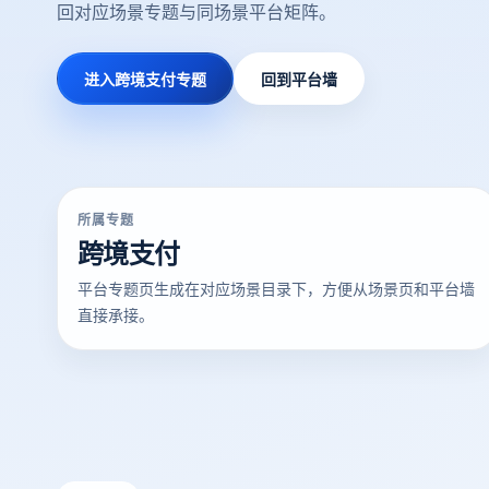
回对应场景专题与同场景平台矩阵。
进入跨境支付专题
回到平台墙
所属专题
跨境支付
平台专题页生成在对应场景目录下，方便从场景页和平台墙
直接承接。