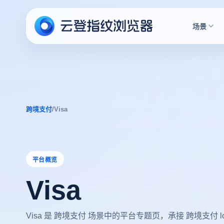
场景
跨境支付
/
Visa
平台概览
Visa
Visa 是 跨境支付 场景中的平台专题页，承接 跨境支付 