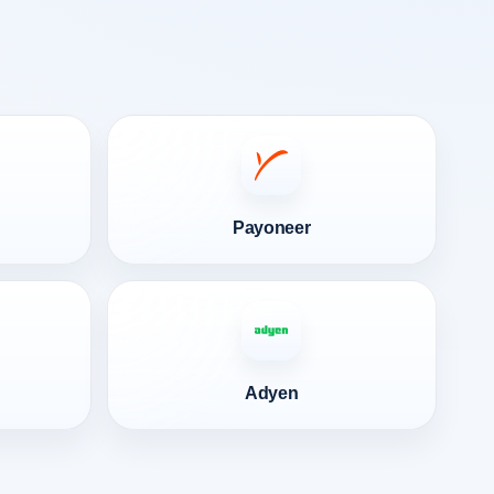
Payoneer
Adyen