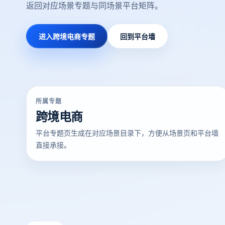
返回对应场景专题与同场景平台矩阵。
进入跨境电商专题
回到平台墙
所属专题
跨境电商
平台专题页生成在对应场景目录下，方便从场景页和平台墙
直接承接。