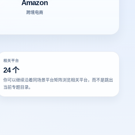
Amazon
跨境电商
相关平台
24 个
你可以继续沿着同场景平台矩阵浏览相关平台，而不是跳出
当前专题目录。