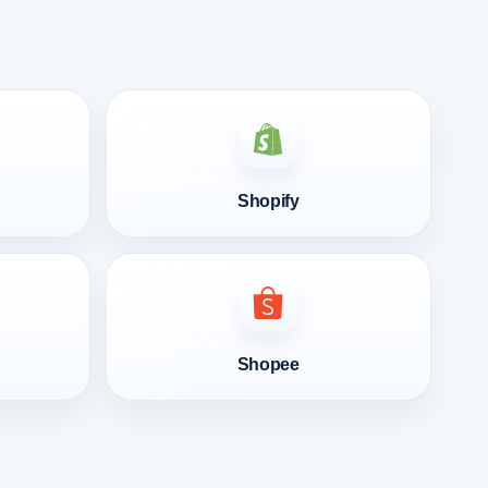
Shopify
Shopee