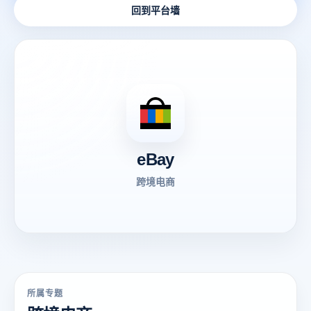
回到平台墙
eBay
跨境电商
所属专题