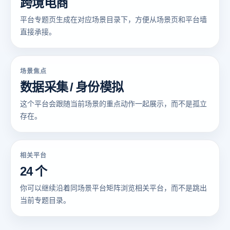
跨境电商
平台专题页生成在对应场景目录下，方便从场景页和平台墙
直接承接。
场景焦点
数据采集 / 身份模拟
这个平台会跟随当前场景的重点动作一起展示，而不是孤立
存在。
相关平台
24 个
你可以继续沿着同场景平台矩阵浏览相关平台，而不是跳出
当前专题目录。