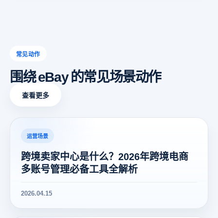
常见动作
围绕 eBay 的常见场景动作
查看更多
运营场景
跨境卖家中心是什么？2026年跨境电商
多账号管理必备工具全解析
2026.04.15