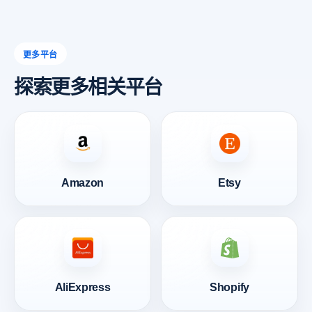
更多平台
探索更多相关平台
Amazon
Etsy
AliExpress
Shopify