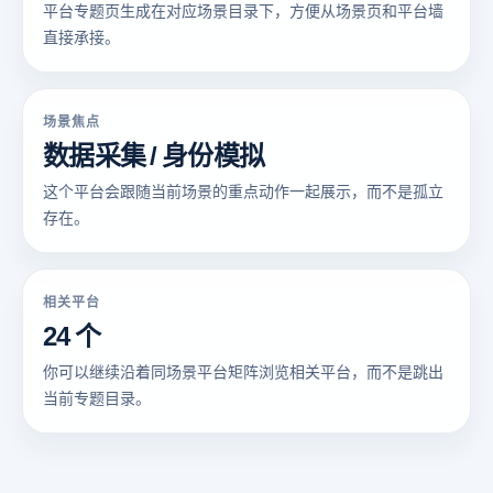
平台专题页生成在对应场景目录下，方便从场景页和平台墙
直接承接。
场景焦点
数据采集 / 身份模拟
这个平台会跟随当前场景的重点动作一起展示，而不是孤立
存在。
相关平台
24 个
你可以继续沿着同场景平台矩阵浏览相关平台，而不是跳出
当前专题目录。