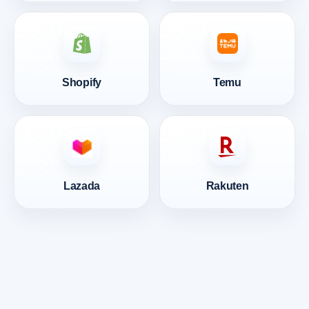
Shopify
Temu
Lazada
Rakuten