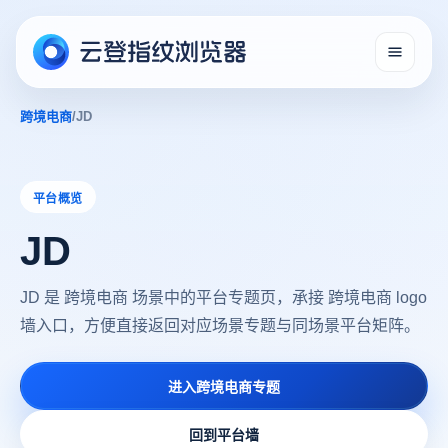
跨境电商
/
JD
平台概览
JD
JD 是 跨境电商 场景中的平台专题页，承接 跨境电商 logo
墙入口，方便直接返回对应场景专题与同场景平台矩阵。
进入跨境电商专题
回到平台墙