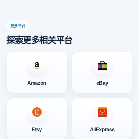
更多平台
探索更多相关平台
Amazon
eBay
Etsy
AliExpress