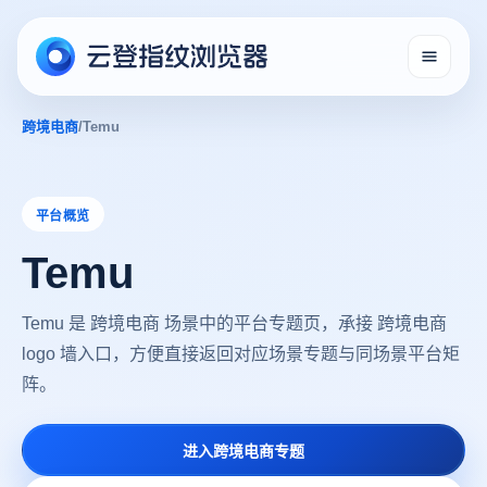
跨境电商
/
Temu
平台概览
Temu
Temu 是 跨境电商 场景中的平台专题页，承接 跨境电商
logo 墙入口，方便直接返回对应场景专题与同场景平台矩
阵。
进入跨境电商专题