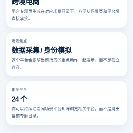
跨境电商
平台专题页生成在对应场景目录下，方便从场景页和平台墙
直接承接。
场景焦点
数据采集 / 身份模拟
这个平台会跟随当前场景的重点动作一起展示，而不是孤立
存在。
相关平台
24 个
你可以继续沿着同场景平台矩阵浏览相关平台，而不是跳出
当前专题目录。