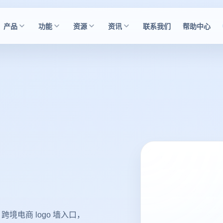
产品
功能
资源
资讯
联系我们
帮助中心
跨境电商 logo 墙入口，