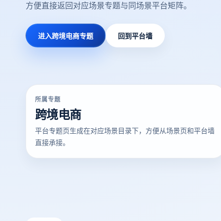
方便直接返回对应场景专题与同场景平台矩阵。
进入跨境电商专题
回到平台墙
所属专题
跨境电商
平台专题页生成在对应场景目录下，方便从场景页和平台墙
直接承接。