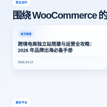
常见动作
围绕 WooCommerc
账号管理
跨境电商独立站搭建与运营全攻略：
2026 年品牌出海必备手册
2026.04.23
更多平台