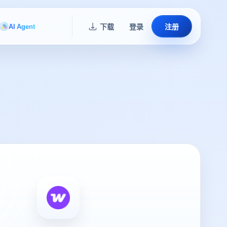
AI Agent
下载
登录
注册