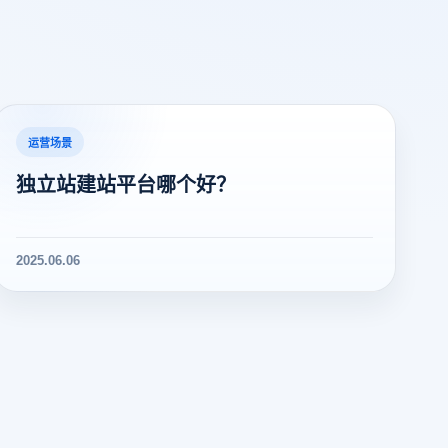
运营场景
独立站建站平台哪个好？
2025.06.06