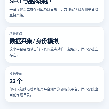
SEO 与品牌保护
平台专题页生成在对应场景目录下，方便从场景页和平台墙
直接承接。
场景焦点
数据采集 / 身份模拟
这个平台会跟随当前场景的重点动作一起展示，而不是孤立
存在。
相关平台
23 个
你可以继续沿着同场景平台矩阵浏览相关平台，而不是跳出
当前专题目录。