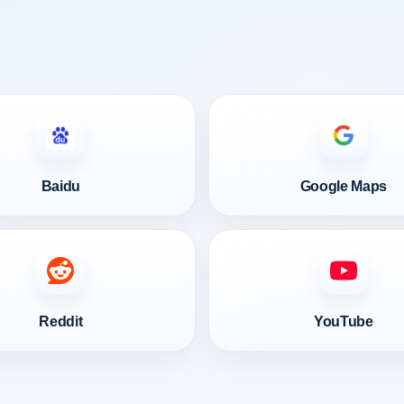
Baidu
Google Maps
Reddit
YouTube