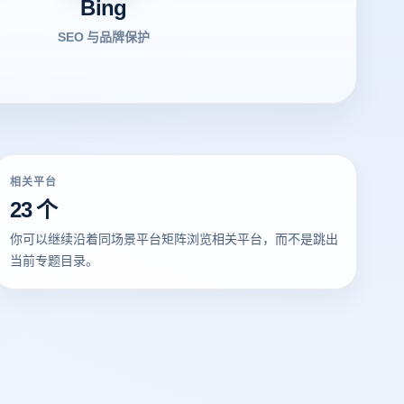
Bing
SEO 与品牌保护
相关平台
23 个
你可以继续沿着同场景平台矩阵浏览相关平台，而不是跳出
当前专题目录。