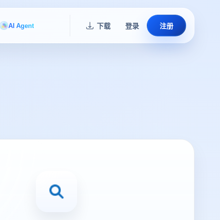
AI Agent
下载
登录
注册