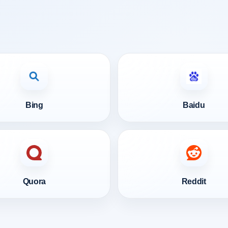
Bing
Baidu
Quora
Reddit