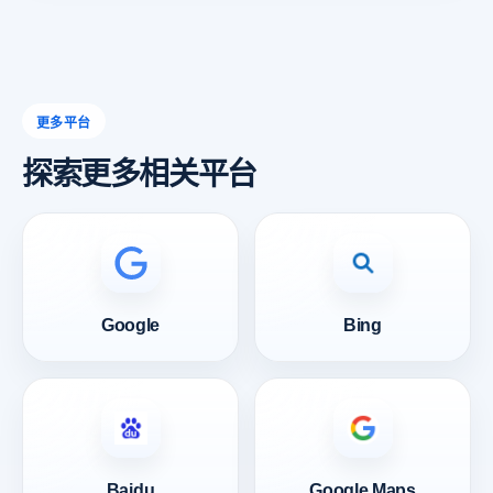
更多平台
探索更多相关平台
Google
Bing
Baidu
Google Maps