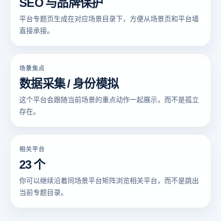
SEO 与品牌保护
平台专题页生成在对应场景目录下，方便从场景页和平台墙
直接承接。
场景焦点
数据采集 / 身份模拟
这个平台会跟随当前场景的重点动作一起展示，而不是孤立
存在。
相关平台
23 个
你可以继续沿着同场景平台矩阵浏览相关平台，而不是跳出
当前专题目录。