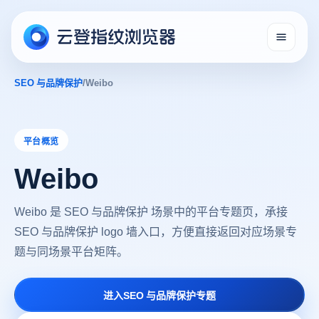
SEO 与品牌保护
/
Weibo
平台概览
Weibo
Weibo 是 SEO 与品牌保护 场景中的平台专题页，承接
SEO 与品牌保护 logo 墙入口，方便直接返回对应场景专
题与同场景平台矩阵。
进入SEO 与品牌保护专题