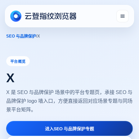
SEO 与品牌保护
/
X
平台概览
X
X 是 SEO 与品牌保护 场景中的平台专题页，承接 SEO 与
品牌保护 logo 墙入口，方便直接返回对应场景专题与同场
景平台矩阵。
进入SEO 与品牌保护专题