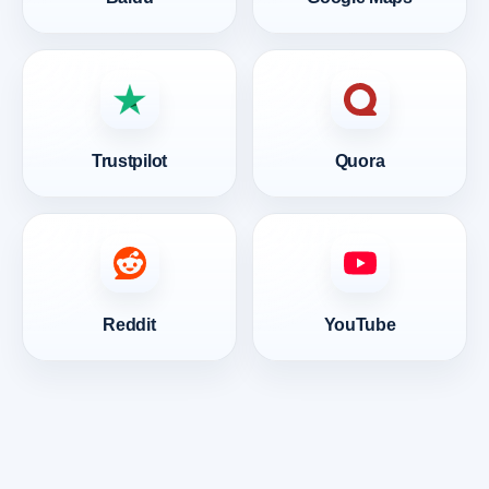
Trustpilot
Quora
Reddit
YouTube