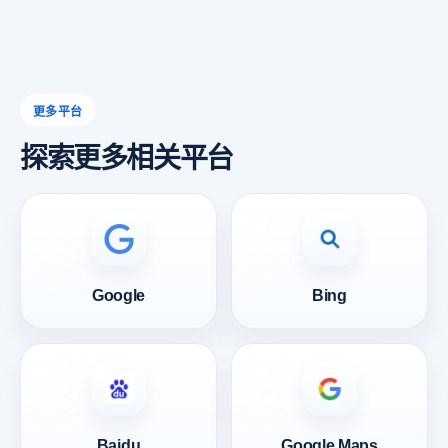
更多平台
探索更多相关平台
Google
Bing
Baidu
Google Maps