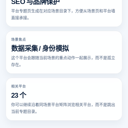
SEO 与品牌保护
平台专题页生成在对应场景目录下，方便从场景页和平台墙
直接承接。
场景焦点
数据采集 / 身份模拟
这个平台会跟随当前场景的重点动作一起展示，而不是孤立
存在。
相关平台
23 个
你可以继续沿着同场景平台矩阵浏览相关平台，而不是跳出
当前专题目录。