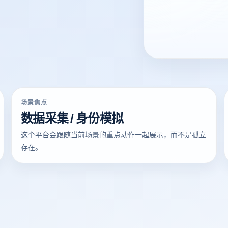
场景焦点
数据采集 / 身份模拟
这个平台会跟随当前场景的重点动作一起展示，而不是孤立
存在。