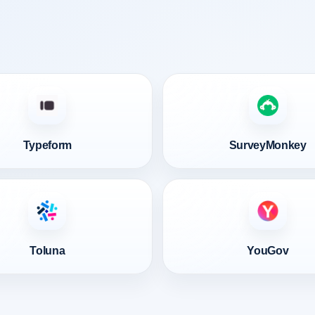
Typeform
SurveyMonkey
Toluna
YouGov