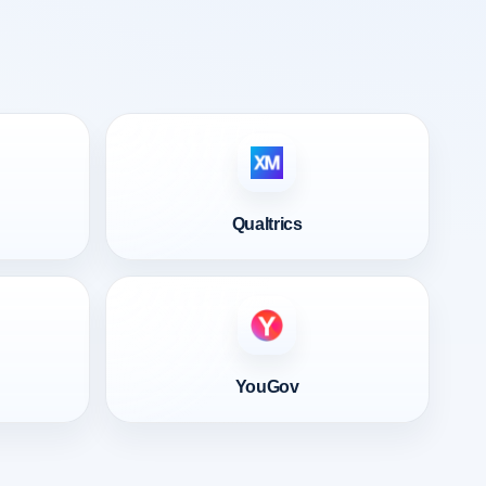
Qualtrics
YouGov