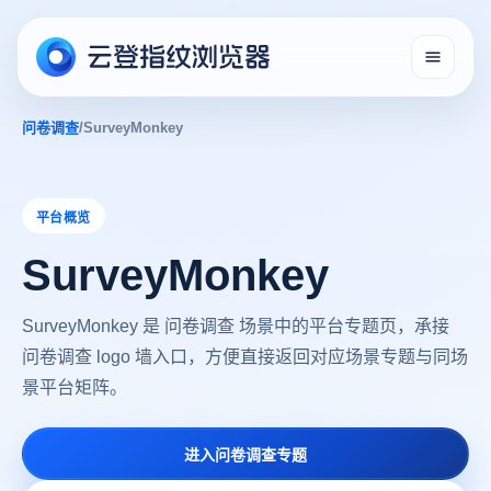
问卷调查
/
SurveyMonkey
平台概览
SurveyMonkey
SurveyMonkey 是 问卷调查 场景中的平台专题页，承接
问卷调查 logo 墙入口，方便直接返回对应场景专题与同场
景平台矩阵。
进入问卷调查专题