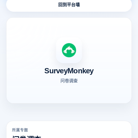
回到平台墙
SurveyMonkey
问卷调查
所属专题