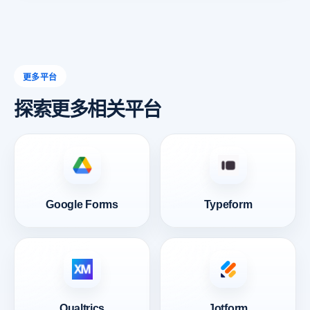
更多平台
探索更多相关平台
Google Forms
Typeform
Qualtrics
Jotform