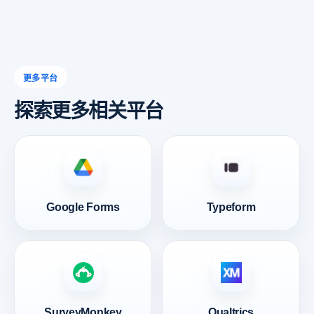
更多平台
探索更多相关平台
Google Forms
Typeform
SurveyMonkey
Qualtrics