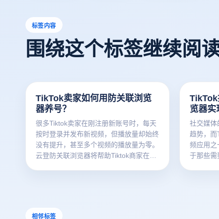
标签内容
围绕这个标签继续阅
TikTok卖家如何用防关联浏览
TikT
器养号？
览器实
很多Tiktok卖家在刚注册新账号时，每天
社交媒体
按时登录并发布新视频，但播放量却始终
趋势，而T
没有提升，甚至多个视频的播放量为零。
频应用之
云登防关联浏览器将帮助Tiktok商家在遵
于那些需要
守平台规则的同时稳步提升店铺的活跃度
说，这项
和销售业绩。
在有了云
高效地完
相邻标签