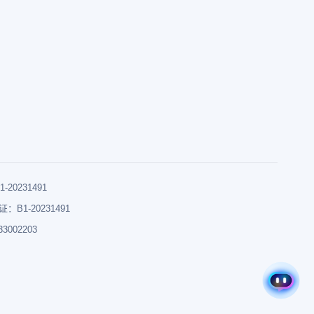
0231491
B1-20231491
002203