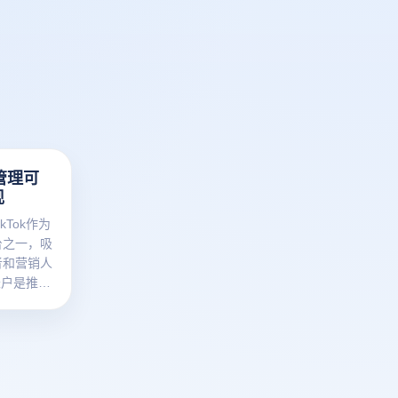
管理可
现
Tok作为
台之一，吸
者和营销人
账户是推广
，同时使用
如频繁的账
封禁和风控
免费指纹浏
轻松运营多