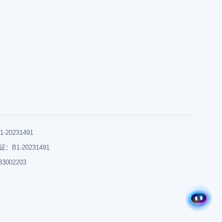
0231491
B1-20231491
002203