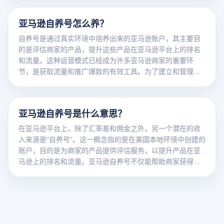
面”特性等多个关键层面。同时，账号养号过程中的权重管
理、标签管理，以及下单、留评等具体操作细节，都会对店
亚马逊自养号怎么养？
铺权重和买家账号的安全使用产生深远影响。
自养号是通过真实环境中培养出来的亚马逊账户，其主要目
的是评估商家的产品，提升这些产品在亚马逊平台上的排名
和流量。这种运营模式已经成为许多亚马逊商家的重要环
节，是获取流量和推广爆款的有效工具。为了建立和管理亚
马逊自养号，以下步骤和注意事项是至关重要的：
亚马逊自养号是什么意思？
在亚马逊平台上，除了汇率差和佣金之外，另一个潜在的收
入来源是“自养号”。这一概念指的是在美国本地环境中创建的
账户，目的是为商家的产品提供评估服务，以提升产品在亚
马逊上的排名和流量。亚马逊自养号不仅能帮助商家获得更
多流量，还能推动热门产品的销售。对于商家来说，建立一
个自养账号团队有以下几个显著优势：