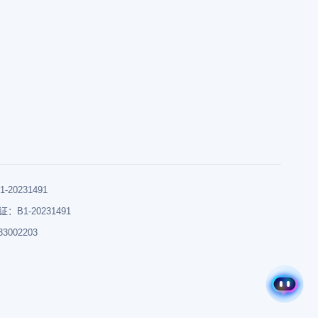
0231491
B1-20231491
002203