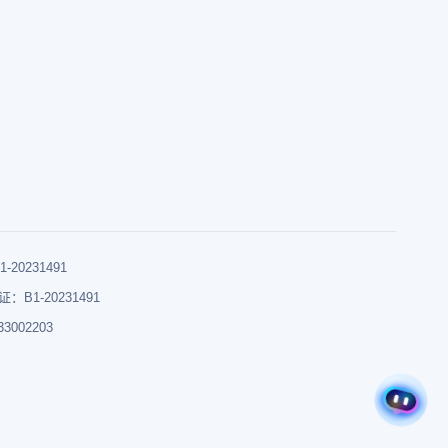
0231491
B1-20231491
002203