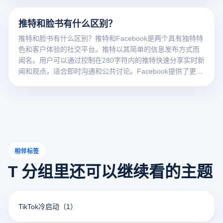
如图片、视频、轮播和ppt。同时，它利用其强大的用户数据
分析功能，帮助广告主准确定位受众。脸书的广告生态系统
推特和脸书有什么区别？
更加完善，包括社区、事件、页面推广等。
推特和脸书有什么区别？推特和Facebook是两个具有独特特
色和客户体验的社交平台。推特以其简单的信息发布方式而
闻名。用户可以通过控制在280字符内的推特快速分享实时新
闻和观点，适合即时沟通和公共讨论。Facebook提供了更丰
富的功能，包括详细的个人信息、长帖子、照片和视频共
享，以及各种社区和活动管理工具，旨在促进用户之间的深
入互动。它们在用户群体、内容类型和社交功能上都有自己
的特点，适合不同的社会需求和场景。
相邻标签
T 分组里还可以继续看的主题
TikTok冷启动
（1）