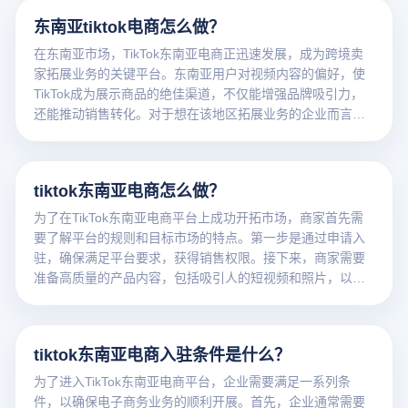
偏好和文化背景，从而制定精准的产品选择和本地化营销策
东南亚tiktok电商怎么做？
略。同时，借助TikTok的网红合作和广告推广功能，可以大
幅提升品牌曝光度和用户转化率，在竞争激烈的市场中取得
在东南亚市场，TikTok东南亚电商正迅速发展，成为跨境卖
一席之地。
家拓展业务的关键平台。东南亚用户对视频内容的偏好，使
TikTok成为展示商品的绝佳渠道，不仅能增强品牌吸引力，
还能推动销售转化。对于想在该地区拓展业务的企业而言，
利用TikTok独特的短视频和直播功能，可以更好地契合当地
消费者的需求，提供差异化的消费体验。
tiktok东南亚电商怎么做？
为了在TikTok东南亚电商平台上成功开拓市场，商家首先需
要了解平台的规则和目标市场的特点。第一步是通过申请入
驻，确保满足平台要求，获得销售权限。接下来，商家需要
准备高质量的产品内容，包括吸引人的短视频和照片，以吸
引东南亚用户的注意力。结合TikTok独特的推荐系统，商家
可以利用创意短视频营销展示产品，通过直播、霸权赛或网
络名人合作等方式提高品牌曝光度。此外，商家还需要考虑
tiktok东南亚电商入驻条件是什么？
东南亚地区的物流和支付订单。
为了进入TikTok东南亚电商平台，企业需要满足一系列条
件，以确保电子商务业务的顺利开展。首先，企业通常需要