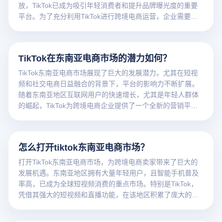
放，TikTok已成为吸引年轻消费者和提升品牌曝光度的重要
平台。为了充分利用TikTok进行跨境电商运营，企业需要根
据平台的特点制定合适的策略，同时借助云登电商浏览器等
工具来高效管理多个账户、提升运营效果。
TikTok在东南亚电商市场的潜力如何？
TikTok东南亚电商市场展现了巨大的发展潜力，尤其在短视
频和社交电商日益融合的背景下，平台的影响力不断扩展。
随着东南亚地区互联网用户的快速增长，尤其是年轻人群体
的崛起，TikTok为跨境电商企业提供了一个全新的营销平
台，帮助商家通过创意短视频、直播带货等方式，与消费者
进行直接互动，提升品牌认知度并促进产品销售。
怎么打开tiktok东南亚电商市场？
打开TikTok东南亚电商市场，为跨境电商卖家带来了巨大的
发展机遇。东南亚地区拥有大量年轻用户，且智能手机普及
率高，已成为全球短视频消费的重点市场。特别是TikTok，
凭借其强大的短视频和直播功能，在该地区积累了庞大的用
户群，为电商卖家提供了理想的产品曝光和销售渠道。要在
这个市场中站稳脚跟，卖家需要深入了解东南亚各国的消费