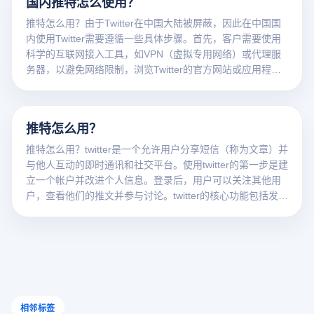
国内推特怎么使用？
推特怎么用？由于Twitter在中国大陆被屏蔽，因此在中国国
内使用Twitter需要遵循一些具体步骤。首先，客户需要使用
科学的互联网接入工具，如VPN（虚拟专用网络）或代理服
务器，以避免网络限制，浏览Twitter的官方网站或应用程
序。选择一个可靠的VPN服务提供商并确保其能够稳定地连
接到海外服务器是非常重要的。连接成功后，客户可以创建
一个Twitter帐户并进行个性化设置，然后开始浏览Twitter上
推特怎么用？
的内容、发布文章和与其他用户互动。
推特怎么用？twitter是一个允许用户分享短信（称为文章）并
与他人互动的即时通讯和社交平台。使用twitter的第一步是建
立一个帐户并改进个人信息。登录后，用户可以关注其他用
户，查看他们的推文并参与讨论。twitter的核心功能包括发布
自己的推文、分享他人的推文、评论和喜欢。用户还可以使
用标签（#）来提高推文的可见性，并参与特定主题的讨论。
通过twitter，用户可以实时与朋友、名人和品牌互动，获取最
新信息和趋势。
相邻标签