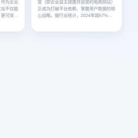
。作为企业
营（即企业自主搭建并运营的电商网站）
立站不仅能
正成为打破平台依赖、掌握用户数据的核
，更可突破
心战略。据行业统计，2024年超67%的
将深度解析
外贸企业已布局独立站，但运营过程中普
示如何通过
遍面临账号关联封禁、流量成本高企、数
的全球化运
据安全风险三大痛点。本文将深度解析独
立站运营内核，并揭秘如何通过云登指纹
浏览器实现安全高效的业务增长。