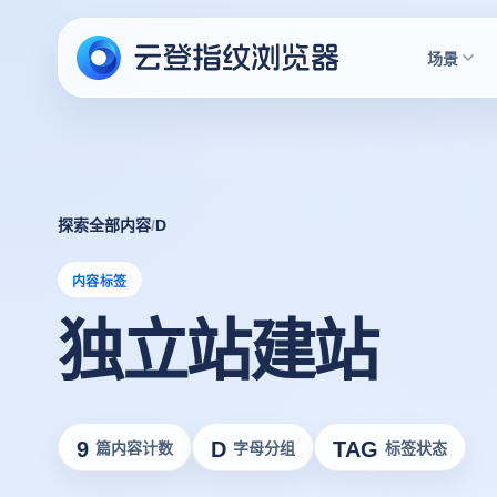
场景
探索全部内容
/
D
内容标签
独立站建站
9
D
TAG
篇内容计数
字母分组
标签状态