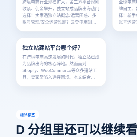
跨境电商行业规模扩大，第三方平台规则
全球电商
收紧、佣金攀升，独立站成品牌出海热门
牌自主、
选择！卖家遇独立站概念/运营困惑、多
择！新手
账号管理/安全运营难题？云登电商浏览
账号运营
器核心功能精准破解，助力出海无忧～
开、指纹
驾护航～
独立站建站平台哪个好？
在跨境电商高速发展的时代，独立站已成
为品牌出海的核心阵地。然而面对
Shopify、WooCommerce等众多建站工
具，卖家常陷入选择困境。本文结合
2025年最新行业数据，深度解析主流平
台优劣势，并重点介绍如何通过云登指纹
浏览器实现安全高效的协同运营。
相邻标签
D 分组里还可以继续