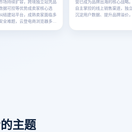
市场持续扩容，跨境独立站凭品
营已成为品牌出海的核心战略
数据可控等优势成卖家核心选
自主掌控的线上销售渠道，独
纠结建站平台，成熟卖家面临多
沉淀用户数据、提升品牌溢价
安全难题，云登电商浏览器多
第三方平台的流量限制。本文
隔离功能，为独立站出海运营保
独立站运营的核心职责，并揭
云登虚拟浏览器构建安全高效
营体系。
看的主题