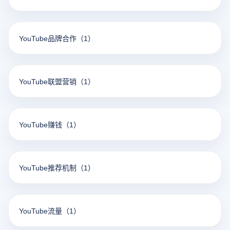
YouTube品牌合作
（1）
YouTube联盟营销
（1）
YouTube赚钱
（1）
YouTube推荐机制
（1）
YouTube流量
（1）