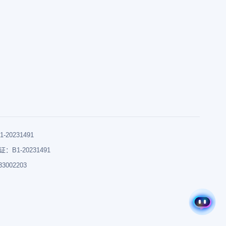
0231491
B1-20231491
002203