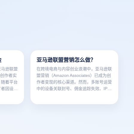
金
亚马逊联盟营销怎么做？
亚马逊联盟
在跨境电商与内容创业浪潮中，亚马逊联
终是创作者实
盟营销（Amazon Associates）已成为创
，随着平台
作者变现的核心渠道。然而，多账号运营
广者因设备
中的设备关联封号、佣金追踪失效、IP暴
户被封禁。
露风险三大痛点严重制约收益增长。本文
佣金获取策
将深度解析联盟营销的高效玩法，并揭秘
联浏览器构
如何通过云登防关联浏览器构建安全矩阵
。
体系。