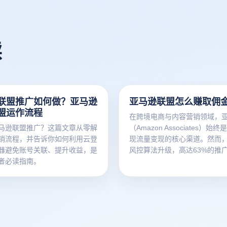
读
联盟推广如何做？亚马逊
亚马逊联盟怎么赚取佣
盟运作流程
在跨境电商与内容营销领域，
马逊联盟推广？这篇文章从零解
（Amazon Associates）始
销流程，并告诉你如何利用云登
现流量变现的核心渠道。然而
器避免账号关联、提升收益，是
风控算法升级，高达63%的推
者必读指南。
指纹关联和IP暴露导致佣金账
本文将深度解析亚马逊联盟的
略，并揭秘如何通过云登防关
建安全高效的矩阵化运营体系