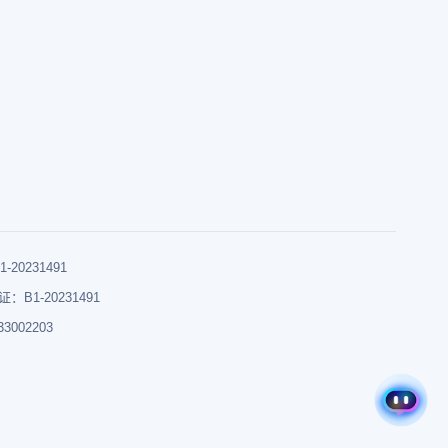
0231491
B1-20231491
002203