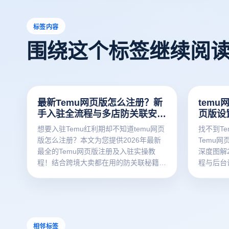
标签内容
围绕这个标签继续阅
最新Temu网页版怎么注册？新
temu
手入驻全流程与多店防关联安全
页版设
指南
想要入驻Temu红利期却不知道temu网页
找不到T
版怎么注册？本文为您提供2026年最新
Temu
最全的Temu网页版注册及入驻实操教
深度图解2
程！结合跨境大卖都在用的防关联秘籍，
程与后台
深度解析如何使用云登电商浏览器搭建纯
痛点，揭
净网络环境，轻松实现多店铺安全运营与
多账号独
temu网页版登陆，告别封号限流风险。
流，提升
立即点击，获取您的出海爆单攻略！
大卖同款
相邻标签