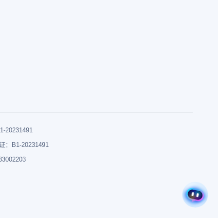
0231491
B1-20231491
002203