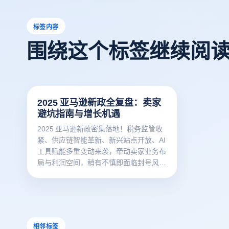
标签内容
围绕这个标签继续阅
2025 亚马逊新政全复盘：卖家
避坑指南与增长机遇
2025 亚马逊新政密集落地！税务监管收
紧、供应链智能革新、新兴站点开放、AI
工具赋能多重变动来袭，牵动卖家业务布
局与利润空间，稍有不慎即面临封号风
险。读懂新政踩准节奏，助力跨境卖家在
激烈赛道站稳脚跟实现突围！
相邻标签