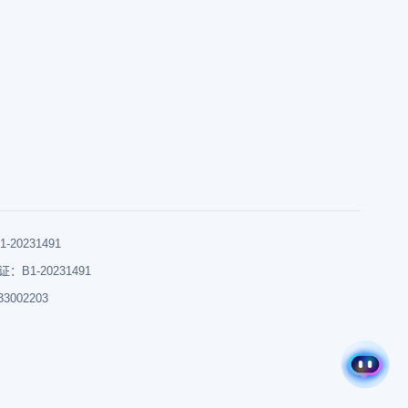
0231491
B1-20231491
002203