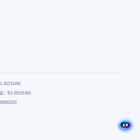
0231491
B1-20231491
002203