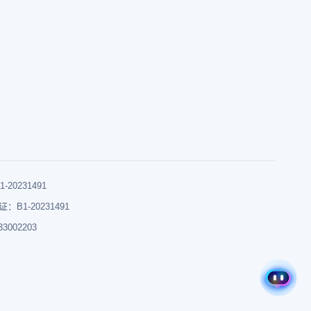
0231491
B1-20231491
002203