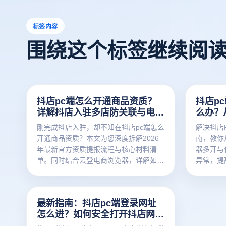
标签内容
围绕这个标签继续阅
抖店pc端怎么开通商品资质？
抖店p
详解抖店入驻多店防关联与电商
么办？
浏览器提效闭环
整操作
刚完成抖店入驻，却不知在抖店pc端怎么
解决抖店
开通商品资质？本文为您深度拆解2026
南，教你
年最新官方资质提报流程与核心材料清
器多开与
单。同时结合云登电商浏览器，详解如何
异常，提
利用内核级防关联技术安全管理多店铺矩
阵，告别设备关联风险，实现人效与业绩
的双重飞跃！
最新指南：抖店pc端登录网址
怎么进？如何安全打开抖店网页
版