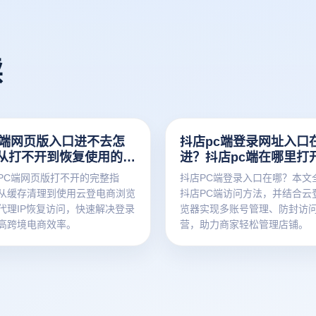
读
c端网页版入口进不去怎
抖店pc端登录网址入口
从打不开到恢复使用的完
进？抖店pc端在哪里打
指南
PC端网页版打不开的完整指
抖店PC端登录入口在哪？本文
从缓存清理到使用云登电商浏览
抖店PC端访问方法，并结合云
代理IP恢复访问，快速解决登录
览器实现多账号管理、防封访
高跨境电商效率。
营，助力商家轻松管理店铺。